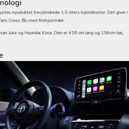
nologi
yotas nyudviklet trecylindrede 1.5-liters hybridmotor. Det giver i
aris Cross fås med firehjulstræk.
ssan Juke og Hyundai Kona. Den er 418 cm lang og 156cm høj.
e