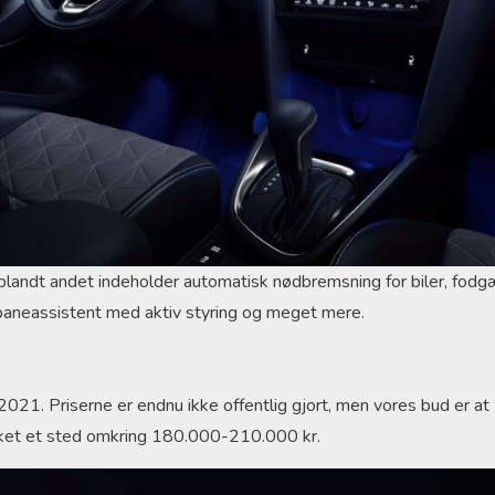
blandt andet indeholder automatisk nødbremsning for biler, fod
ejbaneassistent med aktiv styring og meget mere.
 2021. Priserne er endnu ikke offentlig gjort, men vores bud er at
ilket et sted omkring 180.000-210.000 kr.