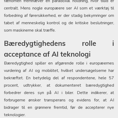
fænomen fremhæver en paradoxal holdning, hvor tillid er
centralt. Mens nogle europæere ser AI som et værktøj til
forbedring af førersikkerhed, er der stadig bekymringer om
tabet af menneskelig kontrol og de kritiske beslutninger,
som maskinerne skal træffe.
Bæredygtighedens rolle i
acceptance af AI teknologi
Bæredygtighed spiller en afgørende rolle i europæernes
vurdering af AI og mobilitet, hvilket undersøgelserne har
bekræftet. En betydelig del af respondentene, hele 57
procent, udtrykker, at dokumenteret bæredygtighed
forbedrer deres syn på AI i biler. Dette indikerer, at
forbrugerne ønsker transperans og evidens for, at AI
bidrager til en grønnere fremtid, før de accepterer nye
teknologier.