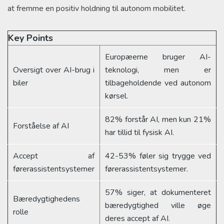
at fremme en positiv holdning til autonom mobilitet.
Key Points
Europæerne bruger AI-
Oversigt over AI-brug i
teknologi, men er
biler
tilbageholdende ved autonom
kørsel.
82% forstår AI, men kun 21%
Forståelse af AI
har tillid til fysisk AI.
Accept af
42-53% føler sig trygge ved
førerassistentsystemer
førerassistentsystemer.
57% siger, at dokumenteret
Bæredygtighedens
bæredygtighed ville øge
rolle
deres accept af AI.