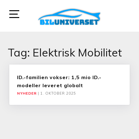
Skip
to
content
Open
Sidebar
BILUNIVERSET
PÅ BILUNIVERSET.DK KAN DU LÆSE OM
BILTEST, NYHEDER, GUIDES OG SPØRGE OS
Tag:
Elektrisk Mobilitet
IND TIL HJÆLP TIL BILER.
ID.-familien vokser: 1,5 mio ID.-
modeller leveret globalt
NYHEDER
|
1. OKTOBER 2025